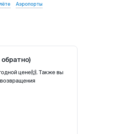
лёте
Аэропорты
и обратно)
годной цене🙌. Также вы
у возвращения