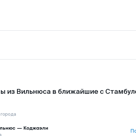
ы из Вильнюса в ближайшие с Стамбул
 города
льнюс
—
Коджаэли
П
а