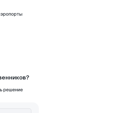
аэропорты
твенников?
ть решение