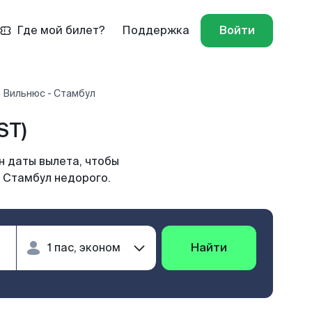
Где мой билет?
Поддержка
Войти
 Вильнюс - Стамбул
ST)
н даты вылета, чтобы
в Стамбул недорого.
Найти