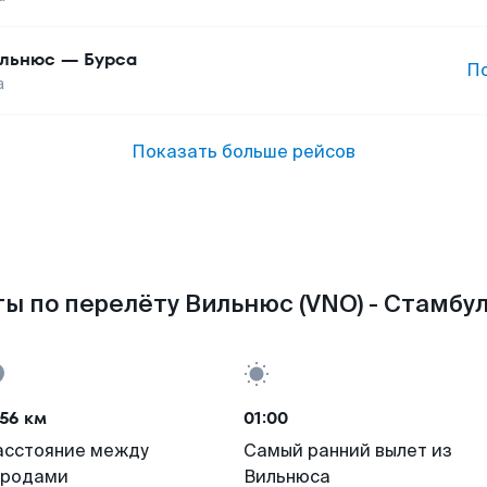
льнюс
—
Бурса
П
а
Показать больше рейсов
ы по перелёту Вильнюс (VNO) - Стамбул 
56 км
01:00
асстояние между
Самый ранний вылет из
ородами
Вильнюса