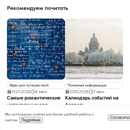
Рекомендуем почитать
Идеи для путешествий
Полезная информация
Ин
31.01.2026
6 мин
27.01.2026
7 мин
2
Самые романтические
Календарь событий на
На
направления для
февраль
ка
признания в любви
пу
Что ещё
←
→
Мы используем cookies для более удобной работы с
Согласить
сайтом.
Подробнее