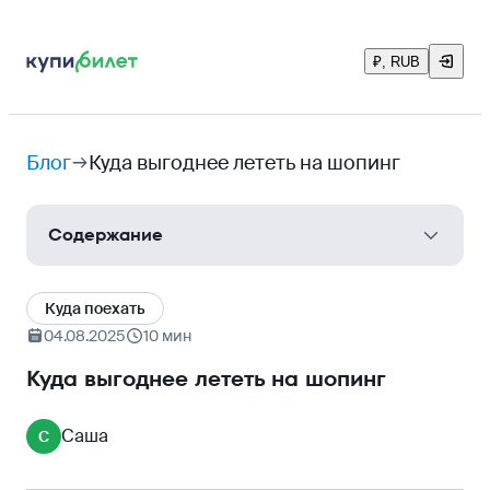
₽, RUB
Блог
Куда выгоднее лететь на шопинг
Содержание
Турция
Куда поехать
ОАЭ
04.08.2025
10 мин
Южная Корея
Куда выгоднее лететь на шопинг
Китай
Саша
С
Таиланд
Вьетнам