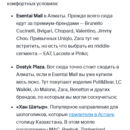
комфортных условиях:
Esentai Mall
в Алматы. Прежде всего сюда
едут за премиум-брендами — Brunello
Cucinelli, Bvlgari, Chopard, Valentino, Jimmy
Choo. Привычных Uniqlo, Zara тут не
встретить, но есть что выбрать из middle-
сегмента — ЕА7, Lacoste и Pinko;
Dostyk Plaza.
Вот сюда точно стоит сходить в
Алматы, если в Esentai Mall вы уже купили
весь люкс. Тут покупают изделия Pull&Bear, LC
Waikiki, Jo Malone, Zara, Benetton и других
брендов, по которым вы могли соскучиться;
«Хан Шатыр»
. Популярное направление для
шопоголиков, которые
прилетели в Астану
,
столицу Казахстана. В этом молле
расположены MAC, Reebok, Timberland,