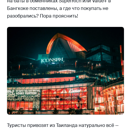
на баты в обменниках SuperRich или Value+ в
Бангкоке поставлены, а где что покупать не
разобрались? Пора прояснить!
Туристы привозят из Таиланда натурально всё —