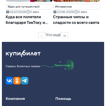
Идеи для путешествий
Интересное
Ку
02.07.2026
5 мин
22.06.2026
5 мин
2
Куда все полетели
Странные чипсы и
Юж
благодаря ТикТоку и
сладости со всего света
вм
сериалам
Что ещё
←
→
Тапни сюда
Сервис билетных лазеек
Компания
Помощь