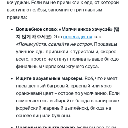
кочуджан. Если вы не привыкли к еде, от которой
выступают слёзы, запомните три главным
правила:
Волшебное слово: «Мэпчи анкхэ хэчусэё» (맵
지 않게 해주세요).
Это
переводится
как
«Пожалуйста, сделайте не остро»
. Продавцы
уличной еды привыкли к туристам и, скорее
всего, просто не станут поливать ваше блюдо
финальным черпаком жгучего соуса.
Ищите визуальные маркеры.
Всё, что имеет
насыщенный багровый, красный или ярко-
оранжевый цвет – острое по умолчанию. Если
сомневаетесь, выбирайте блюда в панировке
(корейский жареный цыплёнок), блюда на
основе яиц или бульоны.
Правильно тушите пожар.
Если вы всё-таки