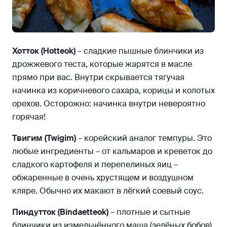
Хотток (Hotteok)
– сладкие пышные блинчики из
дрожжевого теста, которые жарятся в масле
прямо при вас. Внутри скрывается тягучая
начинка из коричневого сахара, корицы и колотых
орехов. Осторожно: начинка внутри невероятно
горячая!
Твигим (Twigim)
– корейский аналог темпуры. Это
любые ингредиенты – от кальмаров и креветок до
сладкого картофеля и перепелиных яиц –
обжаренные в очень хрустящем и воздушном
кляре. Обычно их макают в лёгкий соевый соус.
Пиндутток (Bindaetteok)
– плотные и сытные
блинчики из измельчённого маша (зелёных бобов),