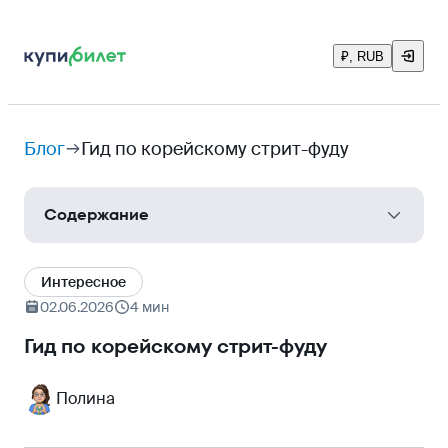
₽, RUB
Блог
Гид по корейскому стрит-фуду
Содержание
Топ-10 блюд, которые нельзя пропустить
Интересное
Как выжить без пожара во рту
02.06.2026
4 мин
Как вести себя у прилавка
Гид по корейскому стрит-фуду
Полина