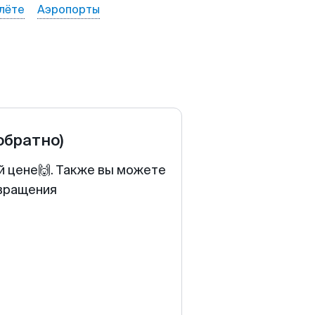
лёте
Аэропорты
 обратно)
й цене🙌. Также вы можете
звращения