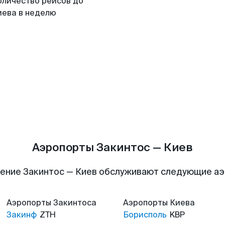
оличество рейсов до
иева в неделю
Аэропорты Закинтос — Киев
ение Закинтос — Киев обслуживают следующие а
Аэропорты
Закинтоса
Аэропорты
Киева
Закинф
ZTH
Борисполь
KBP