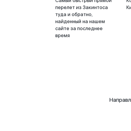
Самый быстрый прямой
К
перелет из Закинтоса
К
туда и обратно,
найденный на нашем
сайте за последнее
время
Направл