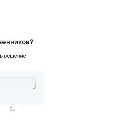
твенников?
ть решение
Вы