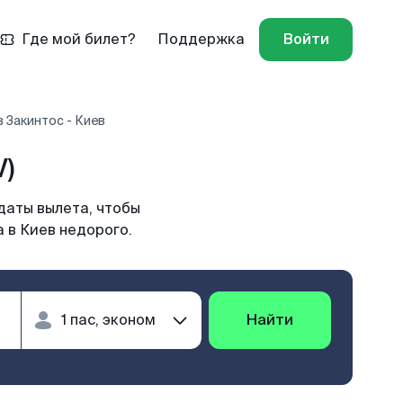
Где мой билет?
Поддержка
Войти
 Закинтос - Киев
V)
даты вылета, чтобы
 в Киев недорого.
Найти