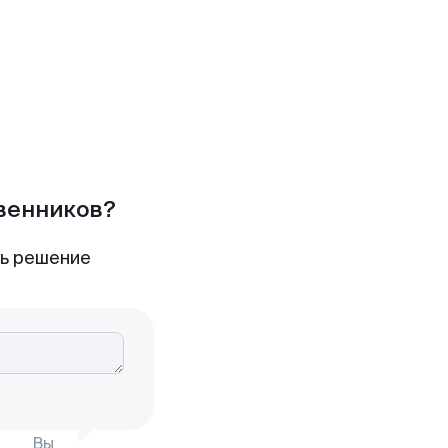
твенников?
ть решение
Вы