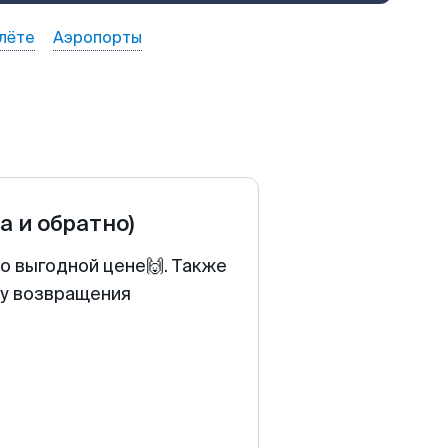
лёте
Аэропорты
а и обратно)
о выгодной цене🙌. Также
ту возвращения