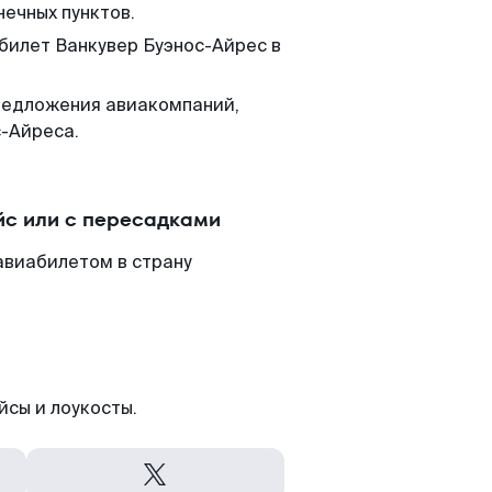
нечных пунктов.
 билет Ванкувер Буэнос-Айрес в
редложения авиакомпаний,
с-Айреса.
йс или с пересадками
авиабилетом в страну
йсы и лоукосты.