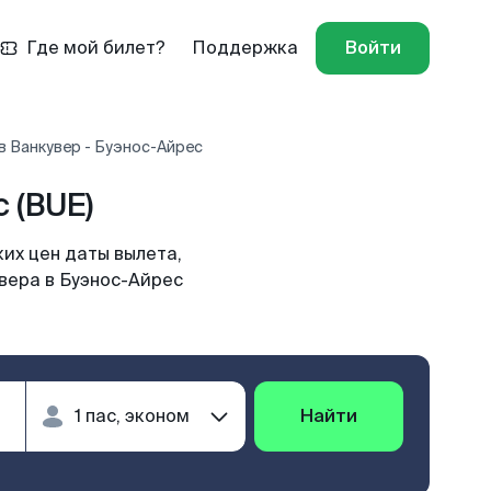
Где мой билет?
Поддержка
Войти
в Ванкувер - Буэнос-Айрес
 (BUE)
их цен даты вылета,
увера в Буэнос-Айрес
Найти