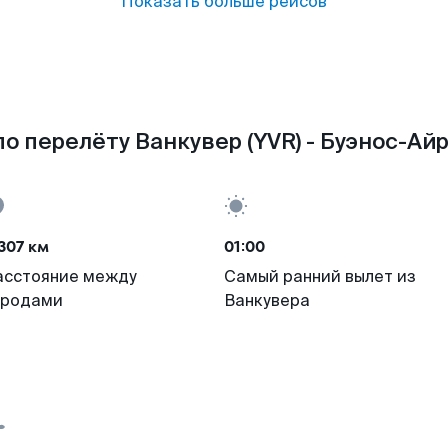
Показать больше рейсов
о перелёту Ванкувер (YVR) - Буэнос-Айр
307 км
01:00
асстояние между
Самый ранний вылет из
ородами
Ванкувера