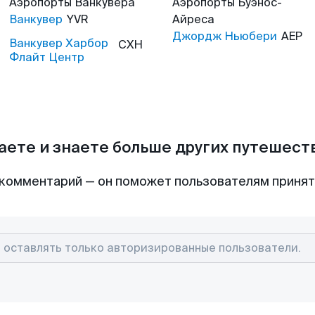
Аэропорты
Ванкувера
Аэропорты
Буэнос-
Ванкувер
YVR
Айреса
Джордж Ньюбери
AEP
Ванкувер Харбор
CXH
Флайт Центр
аете и знаете больше других путешес
комментарий — он поможет пользователям приня