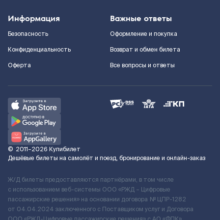
Информация
Важные ответы
Безопасность
Оформление и покупка
Конфиденциальность
Возврат и обмен билета
Оферта
Все вопросы и ответы
©
2011–2026
Купибилет
Дешёвые билеты на самолёт и поезд, бронирование и онлайн-заказ
Ж/Д билеты предоставляются партнёрами, в том числе
с использованием веб-системы ООО «РЖД – Цифровые
пассажирские решения» на основании договора № ЦПР-1282
от 04.04.2024 заключенного с Поставщиком услуг и Договора
ООО «РЖД-Цифровые пассажирские решения» c АО «ФПК»