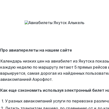
Про авиаперелеты на нашем сайте
Календарь низких цен на авиабилет из Якутска показы
каждую неделю по маршруту летают 5 прямых рейсов и
варьируется, самая дорогая из найденных пользоват
авиакомпанией Аэрофлот.
Как еще сэкономить используя электронный билет н
У разных авиакомпаний услуги по перевозке различ
Лететь транзитом дешево, по сравнению от и до ко