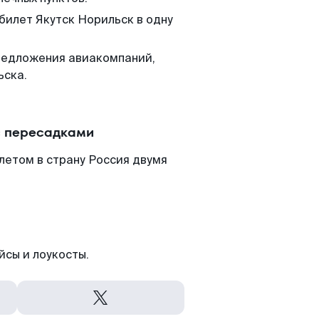
билет Якутск Норильск в одну
редложения авиакомпаний,
ьска.
с пересадками
летом в страну Россия двумя
йсы и лоукосты.