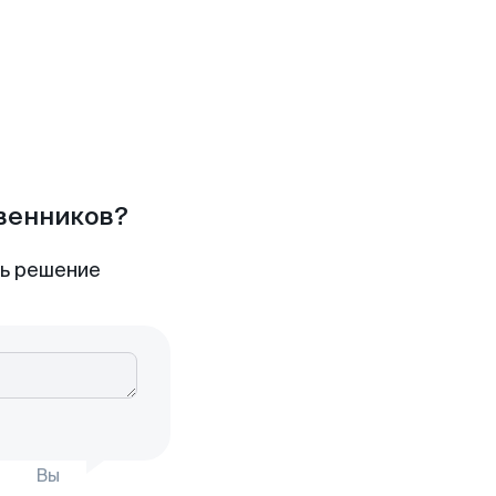
твенников?
ть решение
Вы