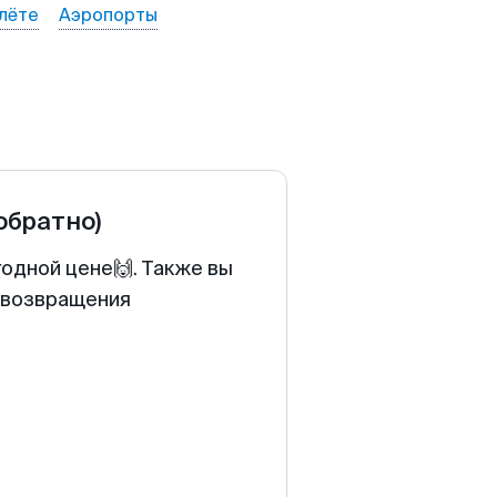
лёте
Аэропорты
 обратно)
годной цене🙌. Также вы
у возвращения