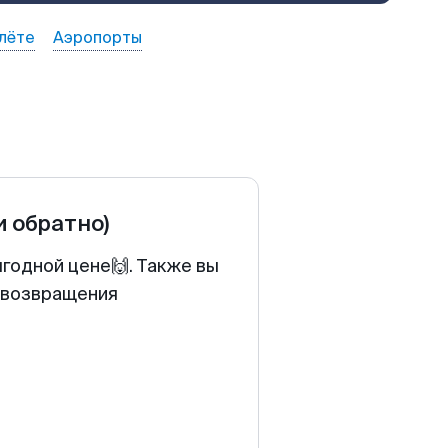
лёте
Аэропорты
и обратно)
ыгодной цене🙌. Также вы
у возвращения