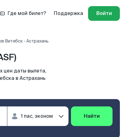
Где мой билет?
Поддержка
Войти
в Витебск - Астрахань
ASF)
х цен даты вылета,
ебска в Астрахань
Найти