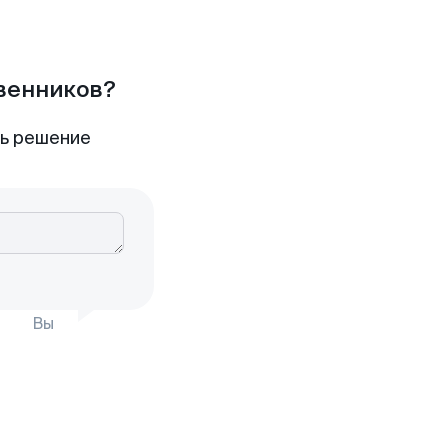
твенников?
ть решение
Вы