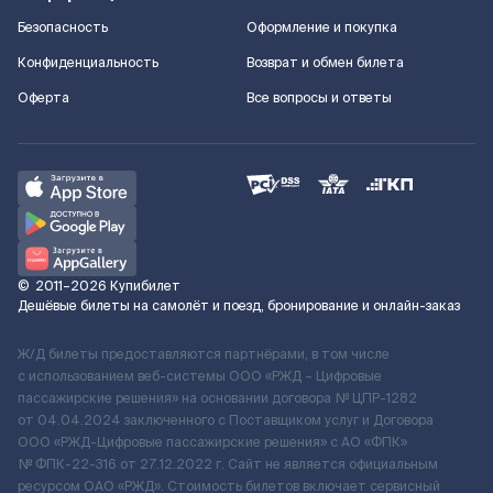
Безопасность
Оформление и покупка
Конфиденциальность
Возврат и обмен билета
Оферта
Все вопросы и ответы
©
2011–2026
Купибилет
Дешёвые билеты на самолёт и поезд, бронирование и онлайн-заказ
Ж/Д билеты предоставляются партнёрами, в том числе
с использованием веб-системы ООО «РЖД – Цифровые
пассажирские решения» на основании договора № ЦПР-1282
от 04.04.2024 заключенного с Поставщиком услуг и Договора
ООО «РЖД-Цифровые пассажирские решения» c АО «ФПК»
№ ФПК-22-316 от 27.12.2022 г. Сайт не является официальным
ресурсом ОАО «РЖД». Стоимость билетов включает сервисный