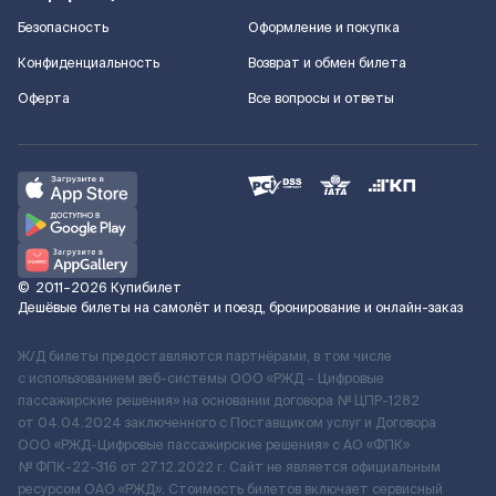
Безопасность
Оформление и покупка
Конфиденциальность
Возврат и обмен билета
Оферта
Все вопросы и ответы
©
2011–2026
Купибилет
Дешёвые билеты на самолёт и поезд, бронирование и онлайн-заказ
Ж/Д билеты предоставляются партнёрами, в том числе
с использованием веб-системы ООО «РЖД – Цифровые
пассажирские решения» на основании договора № ЦПР-1282
от 04.04.2024 заключенного с Поставщиком услуг и Договора
ООО «РЖД-Цифровые пассажирские решения» c АО «ФПК»
№ ФПК-22-316 от 27.12.2022 г. Сайт не является официальным
ресурсом ОАО «РЖД». Стоимость билетов включает сервисный