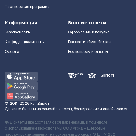
Партнерская программа
Информация
Важные ответы
Безопасность
Оформление и покупка
Конфиденциальность
Возврат и обмен билета
Оферта
Все вопросы и ответы
©
2011–2026
Купибилет
Дешёвые билеты на самолёт и поезд, бронирование и онлайн-заказ
Ж/Д билеты предоставляются партнёрами, в том числе
с использованием веб-системы ООО «РЖД – Цифровые
пассажирские решения» на основании договора № ЦПР-1282