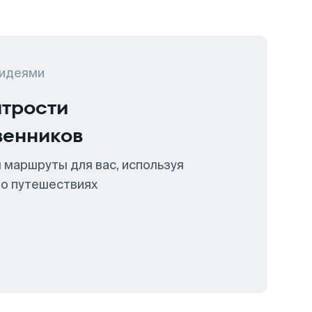
 идеями
итрости
венников
 маршруты для вас, используя
 о путешествиях