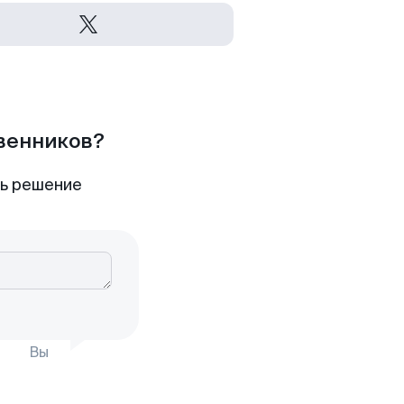
твенников?
ть решение
Вы