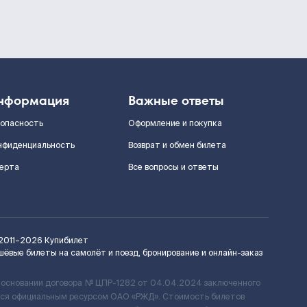
нформация
Важные ответы
зопасность
Оформление и покупка
нфиденциальность
Возврат и обмен билета
ерта
Все вопросы и ответы
2011–2026
Купибилет
шёвые билеты на самолёт и поезд, бронирование и онлайн-заказ
 основании договора № ЦПР-1282 от 04.04.2024 заключенного
ется официальным ресурсом ОАО «РЖД». Стоимость билетов