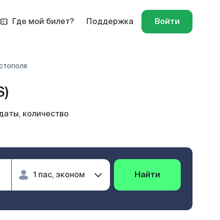
Где мой билет?
Поддержка
Войти
астополя
S)
даты, количество
Найти