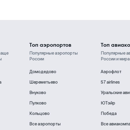
Топ аэропортов
Топ авиак
чаще
Популярные аэропорты
Популярные а
ы
России
России и мира
Домодедово
Аэрофлот
а
Шереметьево
S7 airlines
Внуково
Уральские ав
Пулково
ЮТэйр
Кольцово
Победа
Все аэропорты
Все авиакомп