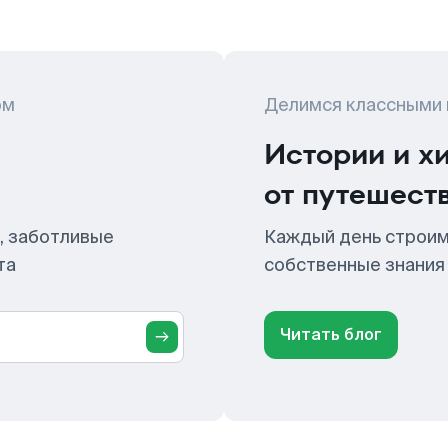
ом
Делимся классными
Истории и х
от путешест
, заботливые
Каждый день строим
та
собственные знания
Читать блог