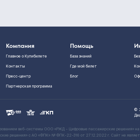
Компания
Помощь
И
Главное о Купибилете
База знаний
Бе
Контакты
Где мой билет
Ко
Пресс-центр
Блог
Оф
Партнерская программа
©
Де
ьзованием веб-системы ООО «РЖД – Цифровые пассажирские решения» на
кие решения» c АО «ФПК» № ФПК-22-316 от 27.12.2022 г. Сайт не явля