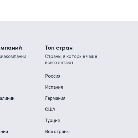
омпаний
Топ стран
виакомпании
Страны, в которые чаще
всего летают
Россия
Испания
иалинии
Германия
США
Турция
ании
Все страны