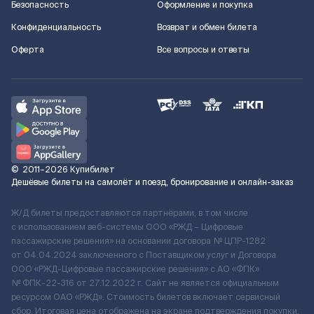
Безопасность
Оформление и покупка
Конфиденциальность
Возврат и обмен билета
Оферта
Все вопросы и ответы
©
2011–2026
Купибилет
Дешёвые билеты на самолёт и поезд, бронирование и онлайн-заказ
Ж/Д билеты предоставляются партнёрами, в том числе
с использованием веб-системы ООО «РЖД – Цифровые
пассажирские решения» на основании договора № ЦПР-1282
от 04.04.2024 заключенного с Поставщиком услуг и Договора
ООО «РЖД-Цифровые пассажирские решения» c АО «ФПК»
№ ФПК-22-316 от 27.12.2022 г. Сайт не является официальным
ресурсом ОАО «РЖД». Стоимость билетов включает сервисный
сбор. Итоговая цена отображена на экране подтверждения покупки.