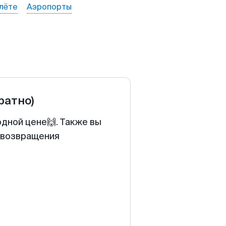
лёте
Аэропорты
ратно)
одной цене🙌. Также вы
у возвращения