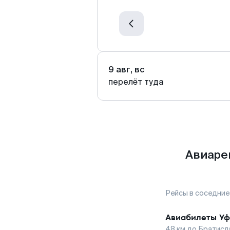
9 авг, вс
перелёт туда
Авиаре
Рейсы в соседние
Авиабилеты
Уф
48
км до
Братисл