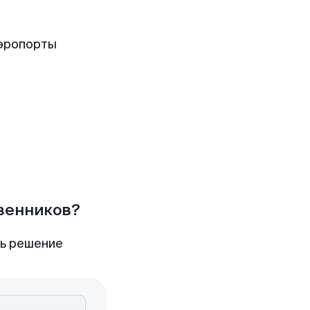
аэропорты
твенников?
ть решение