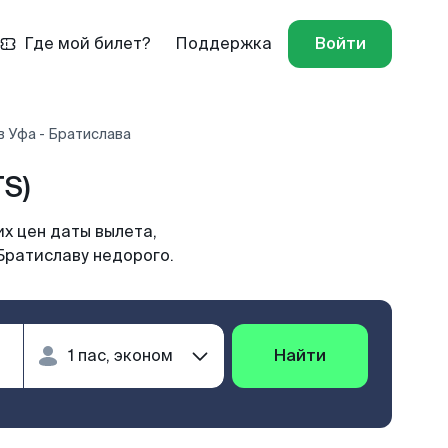
Где мой билет?
Поддержка
Войти
 Уфа - Братислава
S)
х цен даты вылета,
Братиславу недорого.
Найти