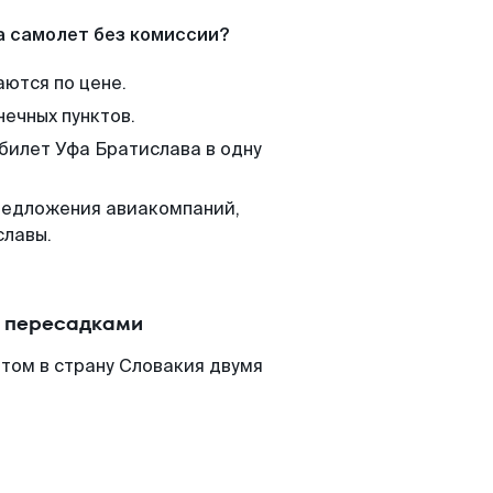
а самолет без комиссии?
аются по цене.
нечных пунктов.
 билет Уфа Братислава в одну
редложения авиакомпаний,
славы.
с пересадками
том в страну Словакия двумя