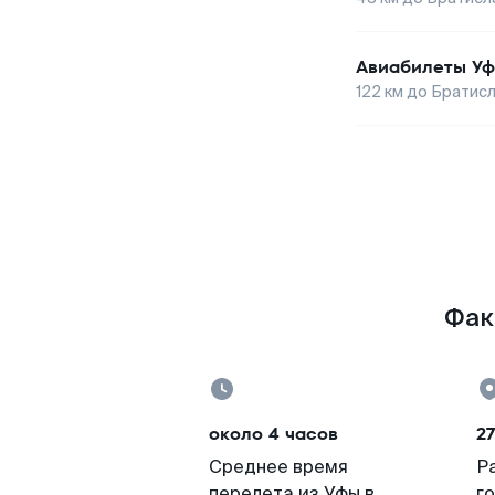
Авиабилеты
Уф
122
км до
Братис
Фак
около 4 часов
27
Среднее время
Р
перелета из Уфы в
г