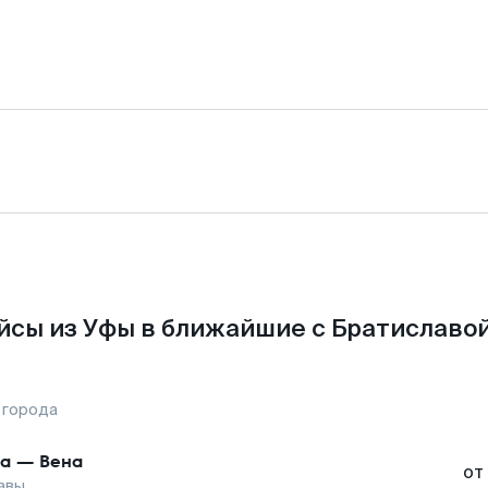
йсы из Уфы в ближайшие с Братиславой
 города
а
—
Вена
от
авы