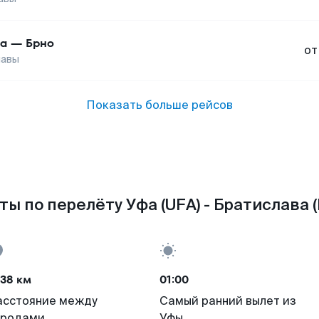
а
—
Брно
от
лавы
Показать больше рейсов
ты по перелёту Уфа (UFA) - Братислава (
38 км
01:00
асстояние между
Самый ранний вылет из
ородами
Уфы