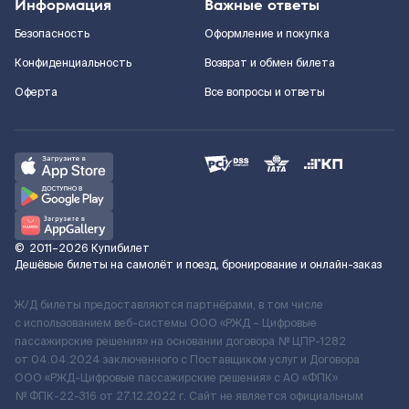
Информация
Важные ответы
Безопасность
Оформление и покупка
Конфиденциальность
Возврат и обмен билета
Оферта
Все вопросы и ответы
©
2011–2026
Купибилет
Дешёвые билеты на самолёт и поезд, бронирование и онлайн-заказ
Ж/Д билеты предоставляются партнёрами, в том числе
с использованием веб-системы ООО «РЖД – Цифровые
пассажирские решения» на основании договора № ЦПР-1282
от 04.04.2024 заключенного с Поставщиком услуг и Договора
ООО «РЖД-Цифровые пассажирские решения» c АО «ФПК»
№ ФПК-22-316 от 27.12.2022 г. Сайт не является официальным