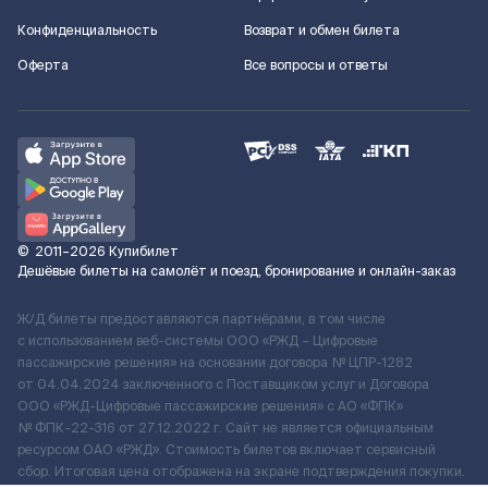
Конфиденциальность
Возврат и обмен билета
Оферта
Все вопросы и ответы
©
2011–2026
Купибилет
Дешёвые билеты на самолёт и поезд, бронирование и онлайн-заказ
Ж/Д билеты предоставляются партнёрами, в том числе
с использованием веб-системы ООО «РЖД – Цифровые
пассажирские решения» на основании договора № ЦПР-1282
от 04.04.2024 заключенного с Поставщиком услуг и Договора
ООО «РЖД-Цифровые пассажирские решения» c АО «ФПК»
№ ФПК-22-316 от 27.12.2022 г. Сайт не является официальным
ресурсом ОАО «РЖД». Стоимость билетов включает сервисный
сбор. Итоговая цена отображена на экране подтверждения покупки.