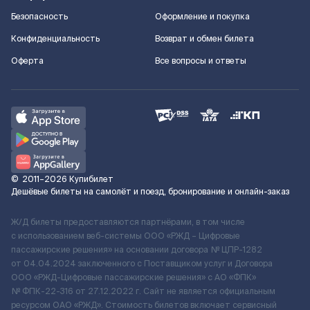
Безопасность
Оформление и покупка
Конфиденциальность
Возврат и обмен билета
Оферта
Все вопросы и ответы
©
2011–2026
Купибилет
Дешёвые билеты на самолёт и поезд, бронирование и онлайн-заказ
Ж/Д билеты предоставляются партнёрами, в том числе
с использованием веб-системы ООО «РЖД – Цифровые
пассажирские решения» на основании договора № ЦПР-1282
от 04.04.2024 заключенного с Поставщиком услуг и Договора
ООО «РЖД-Цифровые пассажирские решения» c АО «ФПК»
№ ФПК-22-316 от 27.12.2022 г. Сайт не является официальным
ресурсом ОАО «РЖД». Стоимость билетов включает сервисный