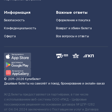
Информация
Важные ответы
Безопасность
Оформление и покупка
Конфиденциальность
Возврат и обмен билета
Оферта
Все вопросы и ответы
©
2011–2026
Купибилет
Дешёвые билеты на самолёт и поезд, бронирование и онлайн-заказ
Ж/Д билеты предоставляются партнёрами, в том числе
с использованием веб-системы ООО «РЖД – Цифровые
пассажирские решения» на основании договора № ЦПР-1282
от 04.04.2024 заключенного с Поставщиком услуг и Договора