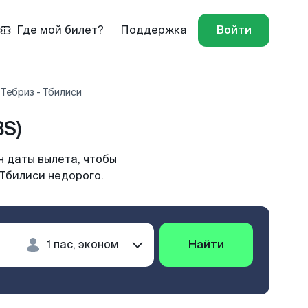
Где мой билет?
Поддержка
Войти
Тебриз - Тбилиси
BS)
н даты вылета, чтобы
 Тбилиси недорого.
Найти