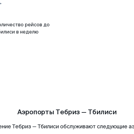
оличество рейсов до
билиси в неделю
Аэропорты Тебриз — Тбилиси
ение Тебриз — Тбилиси обслуживают следующие а