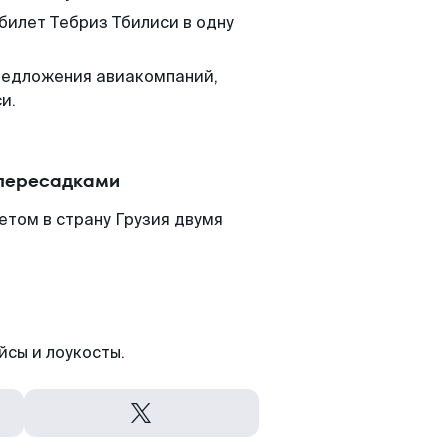
билет Тебриз Тбилиси в одну
редложения авиакомпаний,
и.
 пересадками
етом в страну Грузия двумя
йсы и лоукосты.