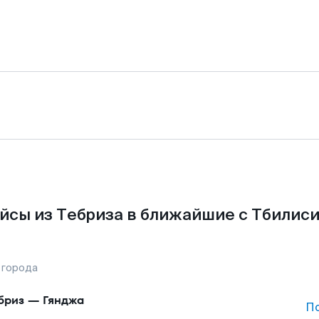
йсы из Тебриза в ближайшие с Тбилиси
 города
бриз
—
Гянджа
П