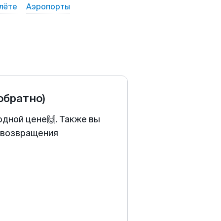
лёте
Аэропорты
 обратно)
одной цене🙌. Также вы
у возвращения