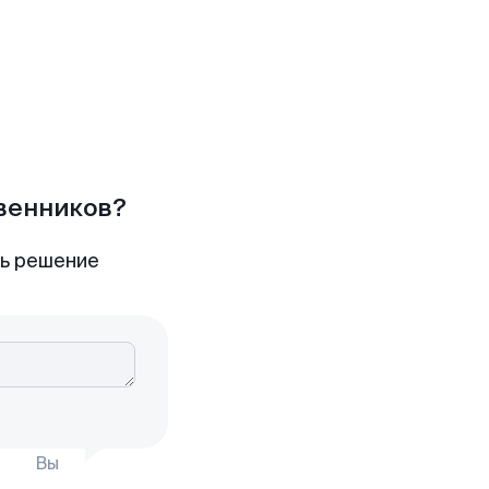
твенников?
ть решение
Вы