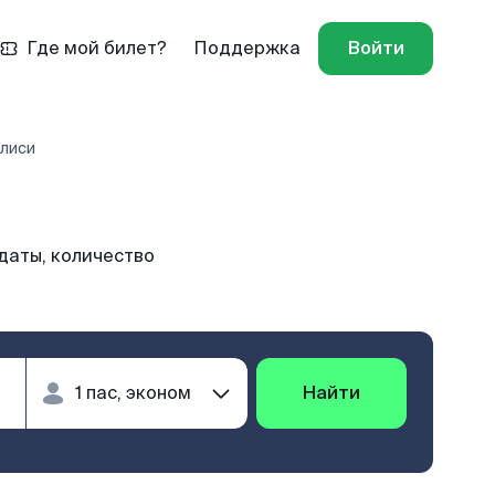
Где мой билет?
Поддержка
Войти
илиси
даты, количество
Найти