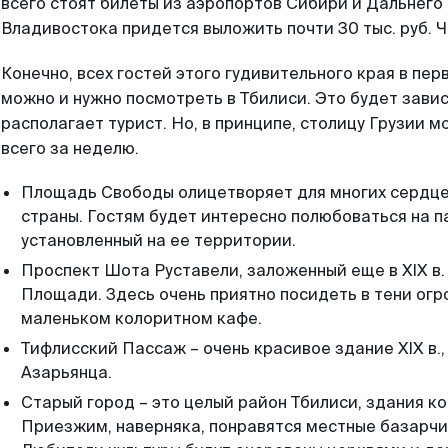
всего стоят билеты из аэропортов Сибири и Дальнего В
Владивостока придется выложить почти 30 тыс. руб. 
Конечно, всех гостей этого гудивительного края в пер
можно и нужно посмотреть в Тбилиси. Это будет завис
располагает турист. Но, в принципе, столицу Грузии м
всего за неделю.
Площадь Свободы олицетворяет для многих сердце н
страны. Гостям будет интересно полюбоваться на 
установленный на ее территории.
Проспект Шота Руставели, заложенный еще в XIX в
Площади. Здесь очень приятно посидеть в тени огр
маленьком колоритном кафе.
Тифлисский Пассаж – очень красивое здание XIX в.,
Азарьянца.
Старый город – это целый район Тбилиси, здания ко
Приезжим, наверняка, понравятся местные базарчик