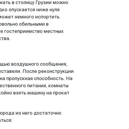
езжать в столицу Грузии можно
дко опускается ниже нуля
 может немного испортить
овольно обильными в
ое гостеприимство местных
тва.
ощью воздушного сообщения,
уставели. После реконструкции
на пропускная способность. На
ественного питания, комнаты
койно взять машину на прокат
города из него достаточно
ться: