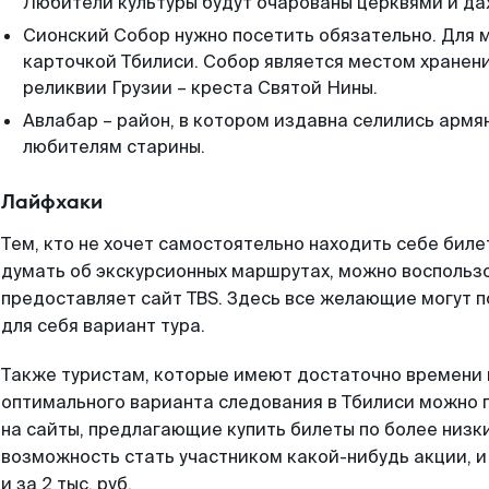
Любители культуры будут очарованы церквями и да
Сионский Собор нужно посетить обязательно. Для м
карточкой Тбилиси. Собор является местом хранен
реликвии Грузии – креста Святой Нины.
Авлабар – район, в котором издавна селились армя
любителям старины.
Лайфхаки
Тем, кто не хочет самостоятельно находить себе биле
думать об экскурсионных маршрутах, можно воспользо
предоставляет сайт TBS. Здесь все желающие могут 
для себя вариант тура.
Также туристам, которые имеют достаточно времени 
оптимального варианта следования в Тбилиси можно 
на сайты, предлагающие купить билеты по более низк
возможность стать участником какой-нибудь акции, и 
и за 2 тыс. руб.