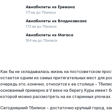
Авиабилеты из
Еревана
171
км до
Тбилиси
Авиабилеты из
Владикавказа
173
км до
Тбилиси
Авиабилеты из
Магаса
184
км до
Тбилиси
Как бы не складывалась жизнь на постсоветском прос
остается одним из самых притягательных мест для рос
очередь это, конечно, относится к ее столице – Тбили
основанный примерно в V веке на берегу Куры имеет б
которой можно рассмотреть на ее старинных улочках.
Сегодняшний Тбилиси – достаточно крупный город, з