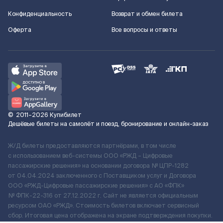
Конфиденциальность
Возврат и обмен билета
Оферта
Все вопросы и ответы
©
2011–2026
Купибилет
Дешёвые билеты на самолёт и поезд, бронирование и онлайн-заказ
Ж/Д билеты предоставляются партнёрами, в том числе
с использованием веб-системы ООО «РЖД – Цифровые
пассажирские решения» на основании договора № ЦПР-1282
от 04.04.2024 заключенного с Поставщиком услуг и Договора
ООО «РЖД-Цифровые пассажирские решения» c АО «ФПК»
№ ФПК-22-316 от 27.12.2022 г. Сайт не является официальным
ресурсом ОАО «РЖД». Стоимость билетов включает сервисный
сбор. Итоговая цена отображена на экране подтверждения покупки.