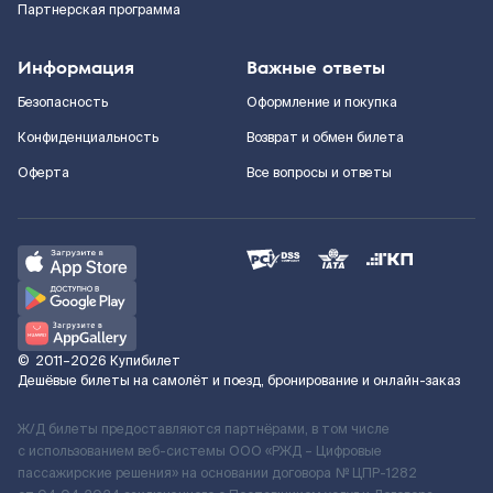
Партнерская программа
Информация
Важные ответы
Безопасность
Оформление и покупка
Конфиденциальность
Возврат и обмен билета
Оферта
Все вопросы и ответы
©
2011–2026
Купибилет
Дешёвые билеты на самолёт и поезд, бронирование и онлайн-заказ
Ж/Д билеты предоставляются партнёрами, в том числе
с использованием веб-системы ООО «РЖД – Цифровые
пассажирские решения» на основании договора № ЦПР-1282