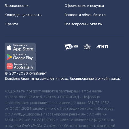
Безопасность
Оформление и покупка
Конфиденциальность
Возврат и обмен билета
Оферта
Все вопросы и ответы
©
2011–2026
Купибилет
Дешёвые билеты на самолёт и поезд, бронирование и онлайн-заказ
Ж/Д билеты предоставляются партнёрами, в том числе
с использованием веб-системы ООО «РЖД – Цифровые
пассажирские решения» на основании договора № ЦПР-1282
от 04.04.2024 заключенного с Поставщиком услуг и Договора
ООО «РЖД-Цифровые пассажирские решения» c АО «ФПК»
№ ФПК-22-316 от 27.12.2022 г. Сайт не является официальным
ресурсом ОАО «РЖД». Стоимость билетов включает сервисный