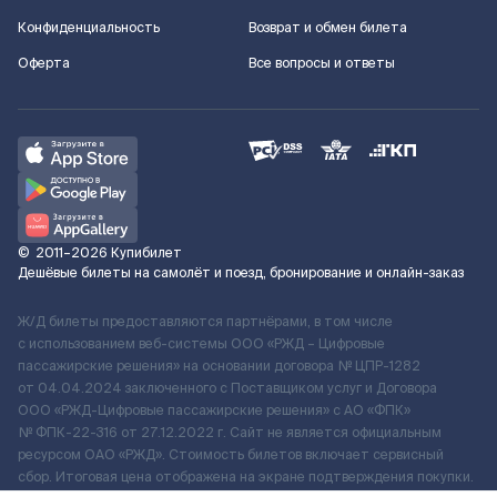
Конфиденциальность
Возврат и обмен билета
Оферта
Все вопросы и ответы
©
2011–2026
Купибилет
Дешёвые билеты на самолёт и поезд, бронирование и онлайн-заказ
Ж/Д билеты предоставляются партнёрами, в том числе
с использованием веб-системы ООО «РЖД – Цифровые
пассажирские решения» на основании договора № ЦПР-1282
от 04.04.2024 заключенного с Поставщиком услуг и Договора
ООО «РЖД-Цифровые пассажирские решения» c АО «ФПК»
№ ФПК-22-316 от 27.12.2022 г. Сайт не является официальным
ресурсом ОАО «РЖД». Стоимость билетов включает сервисный
сбор. Итоговая цена отображена на экране подтверждения покупки.