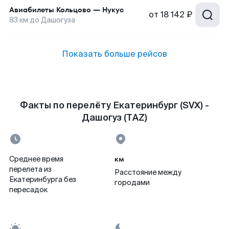
Авиабилеты
Кольцово
—
Нукус
от
18 142 ₽
83
км до
Дашогуза
Показать больше рейсов
Факты по перелёту Екатеринбург (SVX) -
Дашогуз (TAZ)
км
Среднее время
перелета из
Расстояние между
Екатеринбурга без
городами
пересадок