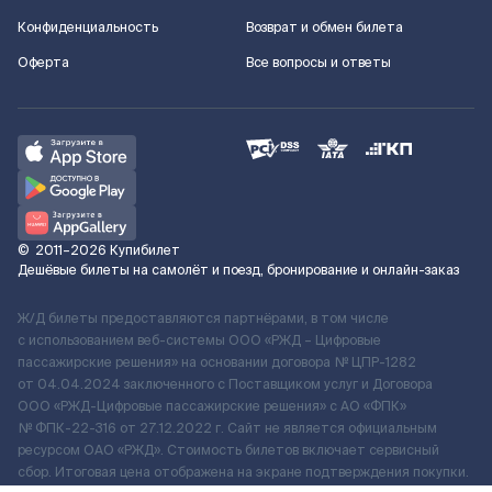
Конфиденциальность
Возврат и обмен билета
Оферта
Все вопросы и ответы
©
2011–2026
Купибилет
Дешёвые билеты на самолёт и поезд, бронирование и онлайн-заказ
Ж/Д билеты предоставляются партнёрами, в том числе
с использованием веб-системы ООО «РЖД – Цифровые
пассажирские решения» на основании договора № ЦПР-1282
от 04.04.2024 заключенного с Поставщиком услуг и Договора
ООО «РЖД-Цифровые пассажирские решения» c АО «ФПК»
№ ФПК-22-316 от 27.12.2022 г. Сайт не является официальным
ресурсом ОАО «РЖД». Стоимость билетов включает сервисный
сбор. Итоговая цена отображена на экране подтверждения покупки.