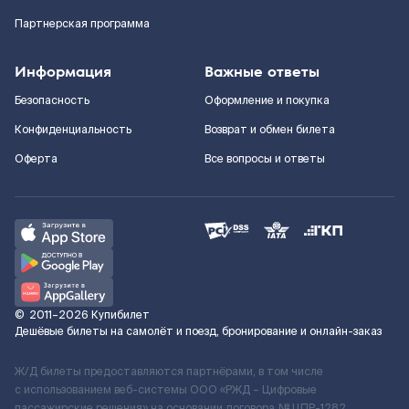
Партнерская программа
Информация
Важные ответы
Безопасность
Оформление и покупка
Конфиденциальность
Возврат и обмен билета
Оферта
Все вопросы и ответы
©
2011–2026
Купибилет
Дешёвые билеты на самолёт и поезд, бронирование и онлайн-заказ
Ж/Д билеты предоставляются партнёрами, в том числе
с использованием веб-системы ООО «РЖД – Цифровые
пассажирские решения» на основании договора № ЦПР-1282