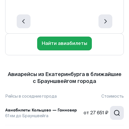
Найти авиабилеты
Авиарейсы из Екатеринбурга в ближайшие
с Брауншвейгом города
Рейсы в соседние города
Стоимость
Авиабилеты
Кольцово
—
Ганновер
от
27 651 ₽
61
км до
Брауншвейга