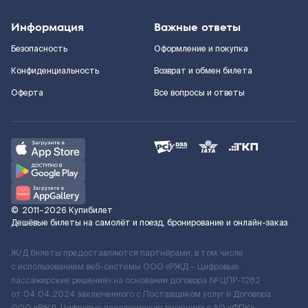
Информация
Важные ответы
Безопасность
Оформление и покупка
Конфиденциальность
Возврат и обмен билета
Оферта
Все вопросы и ответы
©
2011–2026
Купибилет
Дешёвые билеты на самолёт и поезд, бронирование и онлайн-заказ
Ж/Д билеты предоставляются партнёрами, в том числе
с использованием веб-системы ООО «РЖД – Цифровые
пассажирские решения» на основании договора № ЦПР-1282
от 04.04.2024 заключенного с Поставщиком услуг и Договора