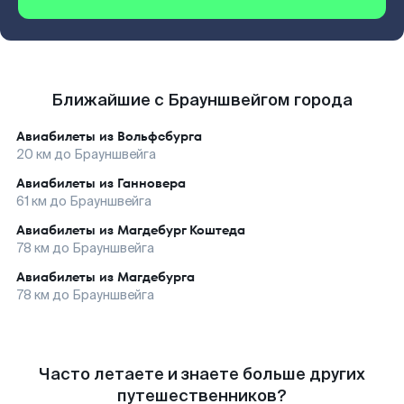
Ближайшие с Брауншвейгом города
Авиабилеты из
Вольфсбурга
20
км до
Брауншвейга
Авиабилеты из
Ганновера
61
км до
Брауншвейга
Авиабилеты из
Магдебург Коштеда
78
км до
Брауншвейга
Авиабилеты из
Магдебурга
78
км до
Брауншвейга
Часто летаете и знаете больше других
путешественников?