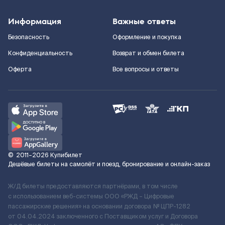
Информация
Важные ответы
Безопасность
Оформление и покупка
Конфиденциальность
Возврат и обмен билета
Оферта
Все вопросы и ответы
©
2011–2026
Купибилет
Дешёвые билеты на самолёт и поезд, бронирование и онлайн-заказ
Ж/Д билеты предоставляются партнёрами, в том числе
с использованием веб-системы ООО «РЖД – Цифровые
пассажирские решения» на основании договора № ЦПР-1282
от 04.04.2024 заключенного с Поставщиком услуг и Договора