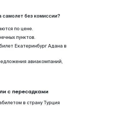
а самолет без комиссии?
аются по цене.
нечных пунктов.
 билет Екатеринбург Адана в
редложения авиакомпаний,
.
или с пересадками
абилетом в страну Турция