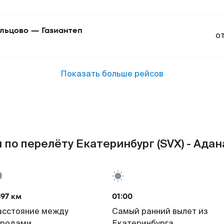
льцово
—
Газиантеп
о
Показать больше рейсов
по перелёту Екатеринбург (SVX) - Адан
97 км
01:00
асстояние между
Самый ранний вылет из
ородами
Екатеринбурга