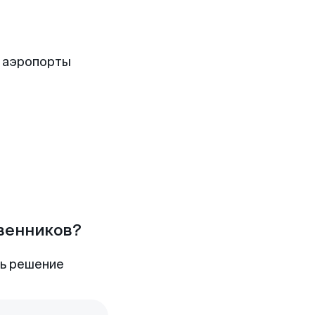
 аэропорты
твенников?
ть решение