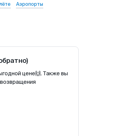
лёте
Аэропорты
 обратно)
ыгодной цене🙌. Также вы
у возвращения