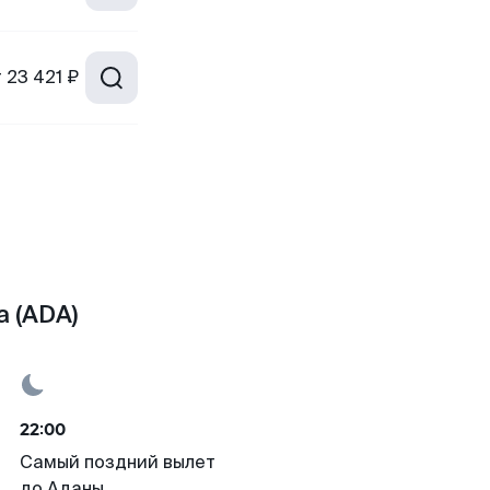
т
23 421 ₽
а (ADA)
22:00
Самый поздний вылет
до Аданы