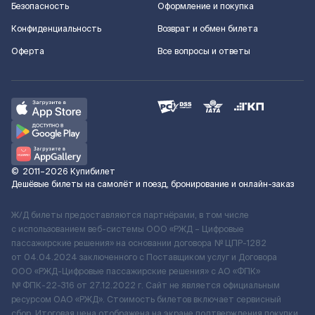
Безопасность
Оформление и покупка
Конфиденциальность
Возврат и обмен билета
Оферта
Все вопросы и ответы
©
2011–2026
Купибилет
Дешёвые билеты на самолёт и поезд, бронирование и онлайн-заказ
Ж/Д билеты предоставляются партнёрами, в том числе
с использованием веб-системы ООО «РЖД – Цифровые
пассажирские решения» на основании договора № ЦПР-1282
от 04.04.2024 заключенного с Поставщиком услуг и Договора
ООО «РЖД-Цифровые пассажирские решения» c АО «ФПК»
№ ФПК-22-316 от 27.12.2022 г. Сайт не является официальным
ресурсом ОАО «РЖД». Стоимость билетов включает сервисный
сбор. Итоговая цена отображена на экране подтверждения покупки.