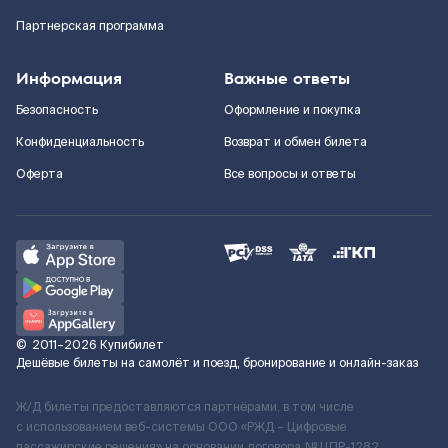
Партнерская программа
Информация
Важные ответы
Безопасность
Оформление и покупка
Конфиденциальность
Возврат и обмен билета
Оферта
Все вопросы и ответы
©
2011–2026
Купибилет
Дешёвые билеты на самолёт и поезд, бронирование и онлайн-заказ
Ж/Д билеты предоставляются партнёрами, в том числе
с использованием веб-системы ООО «РЖД – Цифровые
пассажирские решения» на основании договора № ЦПР-1282