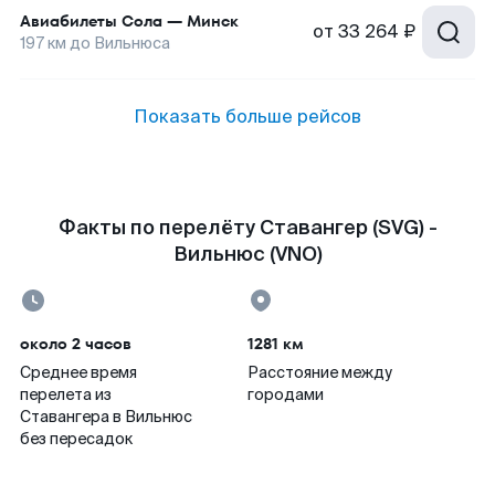
Авиабилеты
Сола
—
Минск
от
33 264 ₽
197
км до
Вильнюса
Показать больше рейсов
Факты по перелёту Ставангер (SVG) -
Вильнюс (VNO)
около 2 часов
1281 км
Среднее время
Расстояние между
перелета из
городами
Ставангера в Вильнюс
без пересадок