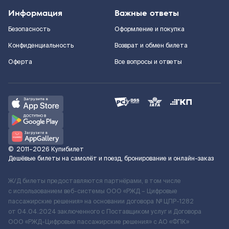
Информация
Важные ответы
Безопасность
Оформление и покупка
Конфиденциальность
Возврат и обмен билета
Оферта
Все вопросы и ответы
©
2011–2026
Купибилет
Дешёвые билеты на самолёт и поезд, бронирование и онлайн-заказ
Ж/Д билеты предоставляются партнёрами, в том числе
с использованием веб-системы ООО «РЖД – Цифровые
пассажирские решения» на основании договора № ЦПР-1282
от 04.04.2024 заключенного с Поставщиком услуг и Договора
ООО «РЖД-Цифровые пассажирские решения» c АО «ФПК»