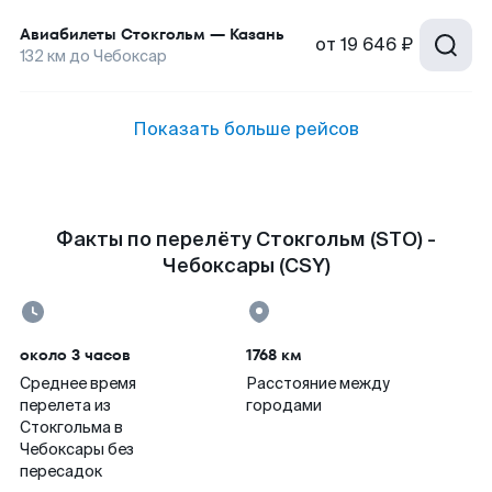
Авиабилеты
Стокгольм
—
Казань
от
19 646 ₽
132
км до
Чебоксар
Показать больше рейсов
Факты по перелёту Стокгольм (STO) -
Чебоксары (CSY)
около 3 часов
1768 км
Среднее время
Расстояние между
перелета из
городами
Стокгольма в
Чебоксары без
пересадок