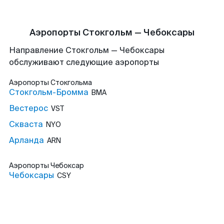
Аэропорты Стокгольм — Чебоксары
Направление Стокгольм — Чебоксары
обслуживают следующие аэропорты
Аэропорты
Стокгольма
Стокгольм-Бромма
BMA
Вестерос
VST
Скваста
NYO
Арланда
ARN
Аэропорты
Чебоксар
Чебоксары
CSY