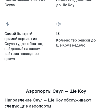
Самый ранний вылет из
Самый поздний вылет
Сеула
до Ше Коу
15
Самый быстрый
прямой перелет из
Количество рейсов до
Сеула туда и обратно,
Ше Коу в неделю
найденный на нашем
сайте за последнее
время
Аэропорты Сеул — Ше Коу
Направление Сеул — Ше Коу обслуживают
следующие аэропорты