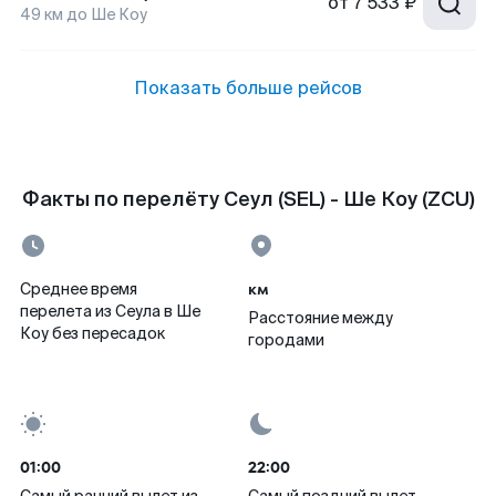
от
7 533 ₽
49
км до
Ше Коу
Показать больше рейсов
Факты по перелёту Сеул (SEL) - Ше Коу (ZCU)
км
Среднее время
перелета из Сеула в Ше
Расстояние между
Коу без пересадок
городами
01:00
22:00