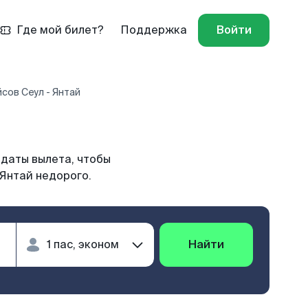
Где мой билет?
Поддержка
Войти
сов Сеул - Янтай
 даты вылета, чтобы
 Янтай недорого.
Найти