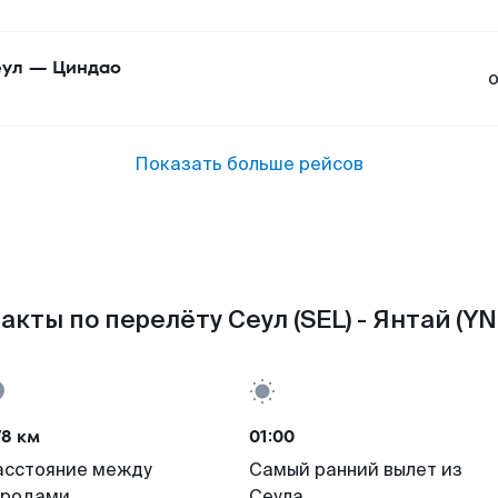
ул
—
Циндао
Показать больше рейсов
акты по перелёту Сеул (SEL) - Янтай (YN
78 км
01:00
асстояние между
Самый ранний вылет из
ородами
Сеула