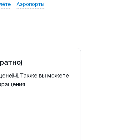
лёте
Аэропорты
братно)
 цене🙌. Также вы можете
звращения