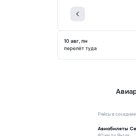
10 авг, пн
перелёт туда
Авиар
Рейсы в соседние
Авиабилеты
Се
80
км до
Янтая