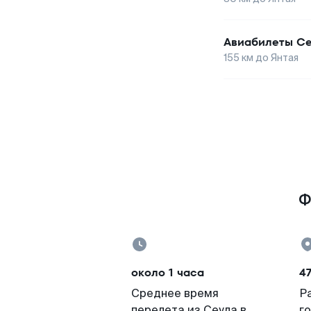
Авиабилеты
Се
155
км до
Янтая
Ф
около 1 часа
4
Среднее время
Р
перелета из Сеула в
г