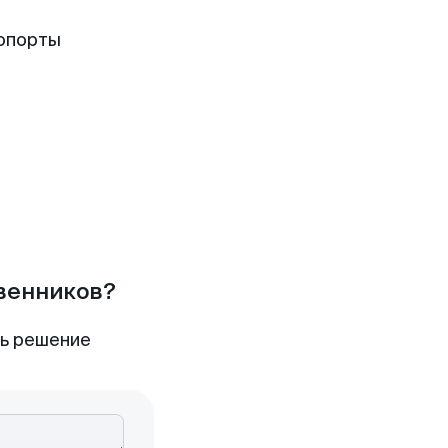
опорты
твенников?
ть решение