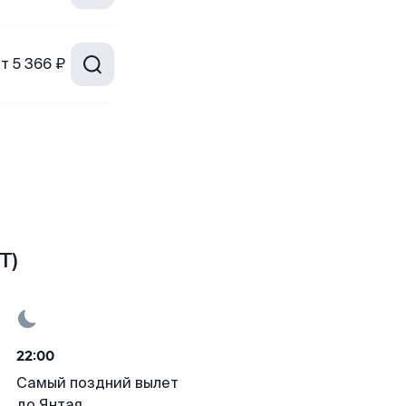
от
5 366 ₽
T)
22:00
Самый поздний вылет
до Янтая