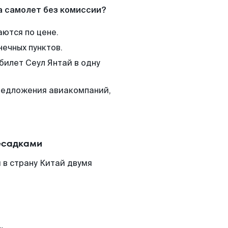
а самолет без комиссии?
аются по цене.
нечных пунктов.
билет Сеул Янтай в одну
редложения авиакомпаний,
есадками
 в страну Китай двумя