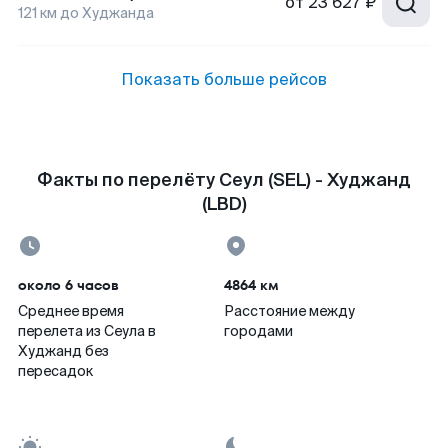
от
23 627 ₽
121
км до
Худжанда
Показать больше рейсов
Факты по перелёту Сеул (SEL) - Худжанд
(LBD)
около 6 часов
4864 км
Среднее время
Расстояние между
перелета из Сеула в
городами
Худжанд без
пересадок