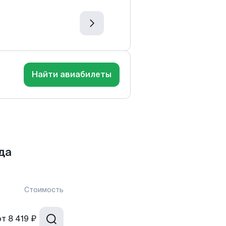
Найти авиабилеты
да
Стоимость
от
8 419 ₽