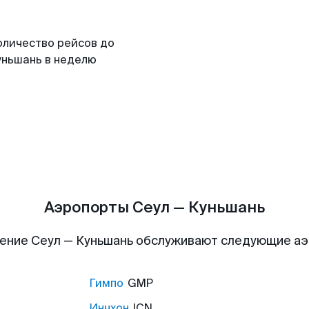
оличество рейсов до
уньшань в неделю
Аэропорты Сеул — Куньшань
ение Сеул — Куньшань обслуживают следующие а
Гимпо
GMP
Инчхон
ICN