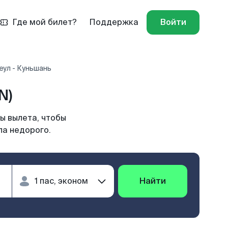
Где мой билет?
Поддержка
Войти
еул - Куньшань
N)
ы вылета, чтобы
ла недорого.
Найти