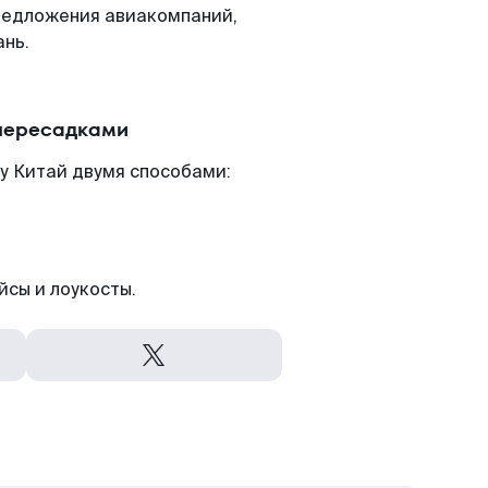
редложения авиакомпаний,
ань.
 пересадками
у Китай двумя способами:
йсы и лоукосты.