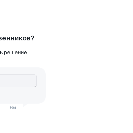
твенников?
ть решение
Вы