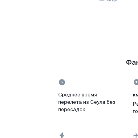
Фак
к
Среднее время
перелета из Сеула без
Р
пересадок
г