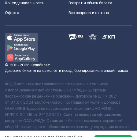
Конфиденциальность
Возврат и обмен билета
Оферта
Все вопросы и ответы
©
2011–2026
Купибилет
Дешёвые билеты на самолёт и поезд, бронирование и онлайн-заказ
Ж/Д билеты предоставляются партнёрами, в том числе
с использованием веб-системы ООО «РЖД – Цифровые
пассажирские решения» на основании договора № ЦПР-1282
от 04.04.2024 заключенного с Поставщиком услуг и Договора
ООО «РЖД-Цифровые пассажирские решения» c АО «ФПК»
№ ФПК-22-316 от 27.12.2022 г. Сайт не является официальным
ресурсом ОАО «РЖД». Стоимость билетов включает сервисный
сбор. Итоговая цена отображена на экране подтверждения покупки.
По вопросам рассмотрения обращений, жалоб, претензий граждан