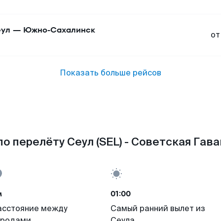
ул
—
Южно-Сахалинск
от
Показать больше рейсов
о перелёту Сеул (SEL) - Советская Гава
м
01:00
асстояние между
Самый ранний вылет из
ородами
Сеула