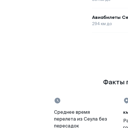
Авиабилеты
Се
294
км до
Факты п
к
Среднее время
перелета из Сеула без
Р
пересадок
г