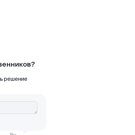
твенников?
ть решение
Вы