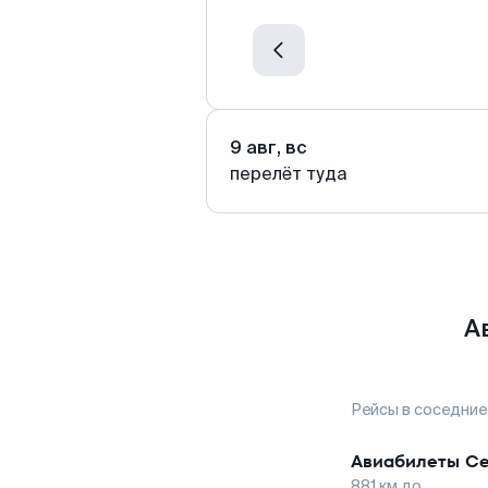
9 авг, вс
перелёт туда
А
Рейсы в соседние
Авиабилеты
Се
881
км до