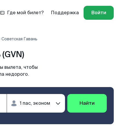
Где мой билет?
Поддержка
Войти
- Советская Гавань
 (GVN)
ы вылета, чтобы
ла недорого.
Найти