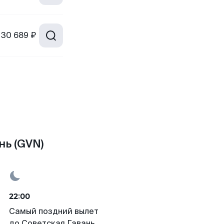
30 689 ₽
нь (GVN)
22:00
Самый поздний вылет
до Советская Гавань