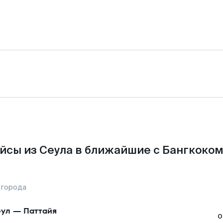
йсы из Сеула в ближайшие с Бангкоком
 города
ул
—
Паттайя
о
а