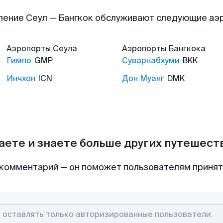
ление Сеул — Бангкок обслуживают следующие аэ
Аэропорты
Сеула
Аэропорты
Бангкока
Гимпо
GMP
Суварнабхуми
BKK
Инчхон
ICN
Дон Муанг
DMK
аете и знаете больше других путешес
комментарий — он поможет пользователям приня