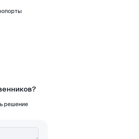
ропорты
твенников?
ть решение