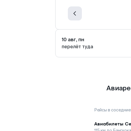
10 авг, пн
перелёт туда
Авиаре
Рейсы в соседние
Авиабилеты
Се
115
км до
Бангкок