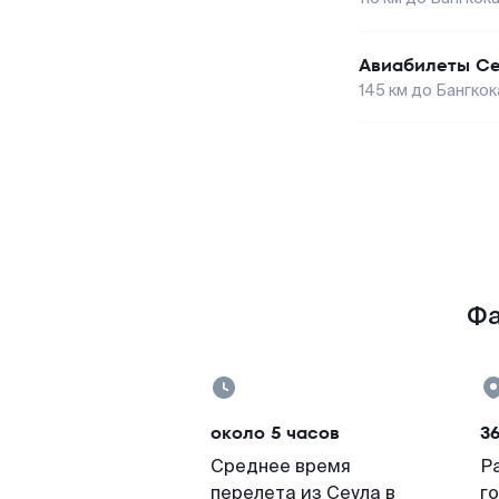
Авиабилеты
Се
145
км до
Бангкок
Фа
около 5 часов
3
Среднее время
Р
перелета из Сеула в
г