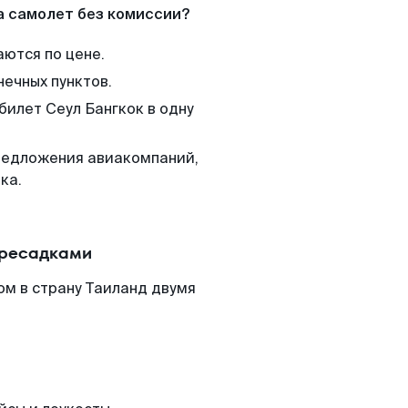
а самолет без комиссии?
аются по цене.
нечных пунктов.
билет Сеул Бангкок в одну
редложения авиакомпаний,
ка.
ересадками
ом в страну Таиланд двумя