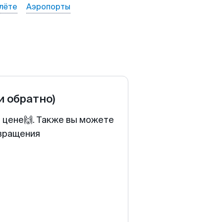
лёте
Аэропорты
и обратно)
й цене🙌. Также вы можете
звращения