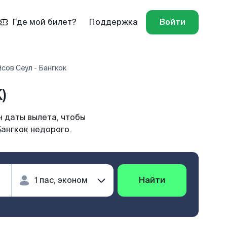
Где мой билет?
Поддержка
Войти
сов Сеул - Бангкок
)
н даты вылета, чтобы
Бангкок недорого.
Найти