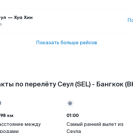
ул
—
Хуа Хин
П
а
Показать больше рейсов
кты по перелёту Сеул (SEL) - Бангкок (B
698 км
01:00
асстояние между
Самый ранний вылет из
ородами
Сеула