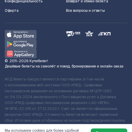
Конфиденциальность
Возврат и обмен билета
Оферта
Все вопросы и ответы
©
2011–2026
Купибилет
Дешёвые билеты на самолёт и поезд, бронирование и онлайн-заказ
Ж/Д билеты предоставляются партнёрами, в том числе
с использованием веб-системы ООО «РЖД – Цифровые
пассажирские решения» на основании договора № ЦПР-1282
от 04.04.2024 заключенного с Поставщиком услуг и Договора
ООО «РЖД-Цифровые пассажирские решения» c АО «ФПК»
№ ФПК-22-316 от 27.12.2022 г. Сайт не является официальным
ресурсом ОАО «РЖД». Стоимость билетов включает сервисный
сбор. Итоговая цена отображена на экране подтверждения покупки.
По вопросам рассмотрения обращений, жалоб, претензий граждан
Мы используем cookies для более удобной