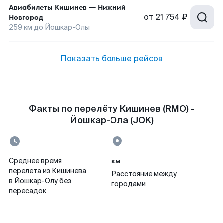
Авиабилеты
Кишинев
—
Нижний
от
21 754 ₽
Новгород
259
км до
Йошкар-Олы
Показать больше рейсов
Факты по перелёту Кишинев (RMO) -
Йошкар-Ола (JOK)
км
Среднее время
перелета из Кишинева
Расстояние между
в Йошкар-Олу без
городами
пересадок