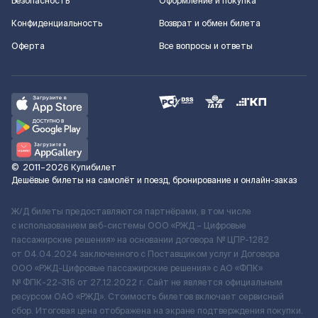
Безопасность
Оформление и покупка
Конфиденциальность
Возврат и обмен билета
Оферта
Все вопросы и ответы
©
2011–2026
Купибилет
Дешёвые билеты на самолёт и поезд, бронирование и онлайн-заказ
Ж/Д билеты предоставляются партнёрами, в том числе
с использованием веб-системы ООО «РЖД – Цифровые
пассажирские решения» на основании договора № ЦПР-1282
от 04.04.2024 заключенного с Поставщиком услуг и Договора
ООО «РЖД-Цифровые пассажирские решения» c АО «ФПК»
№ ФПК-22-316 от 27.12.2022 г. Сайт не является официальным
ресурсом ОАО «РЖД». Стоимость билетов включает сервисный
сбор. Итоговая цена отображена на экране подтверждения покупки.