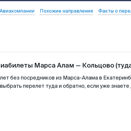
Авиакомпании
Похожие направления
Факты о пере
виабилеты
Марса Алам
—
Кольцово
(туд
илет без посредников из Марса-Алама в Екатеринбу
выбрать перелет туда и обратно, если уже знаете