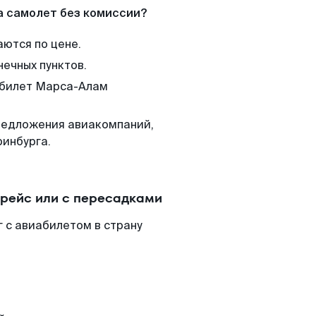
а самолет без комиссии?
аются по цене.
нечных пунктов.
м билет Марса-Алам
редложения авиакомпаний,
ринбурга.
рейс или с пересадками
 с авиабилетом в страну