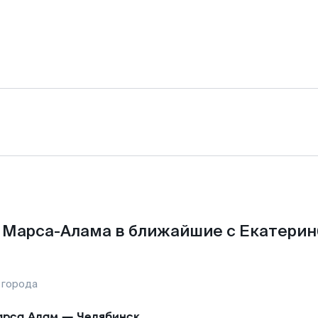
 Марса-Алама в ближайшие с Екатерин
 города
рса Алам
—
Челябинск