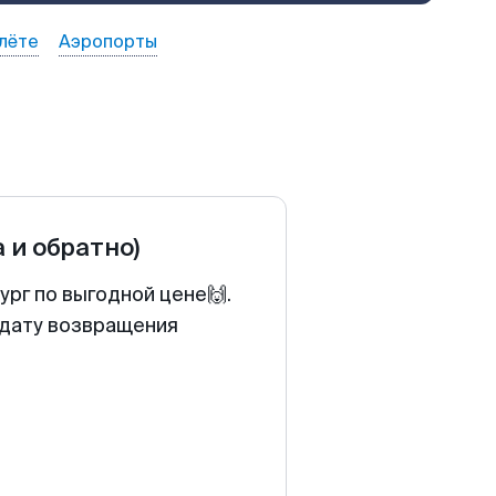
лёте
Аэропорты
а и обратно)
рг по выгодной цене🙌.
 дату возвращения