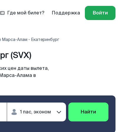
Где мой билет?
Поддержка
Войти
 Марса-Алам - Екатеринбург
г (SVX)
их цен даты вылета,
 Марса-Алама в
Найти