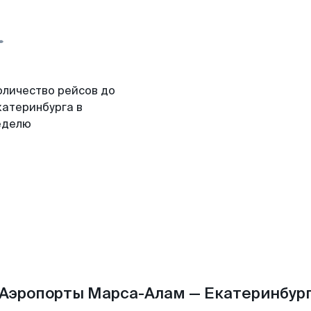
оличество рейсов до
катеринбурга в
еделю
Аэропорты Марса-Алам — Екатеринбур