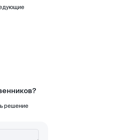
ледующие
твенников?
ть решение