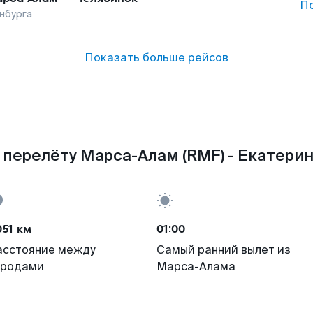
П
нбурга
Показать больше рейсов
 перелёту Марса-Алам (RMF) - Екатеринб
051 км
01:00
асстояние между
Самый ранний вылет из
ородами
Марса-Алама