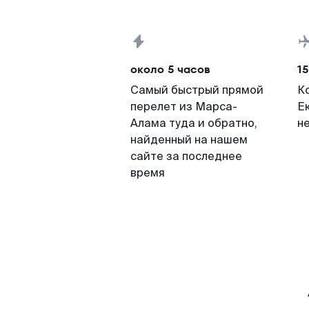
около 5 часов
15
Самый быстрый прямой
К
перелет из Марса-
Е
Алама туда и обратно,
н
найденный на нашем
сайте за последнее
время