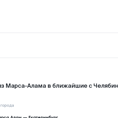
з Марса-Алама в ближайшие с Челяби
 города
рса Алам
—
Екатеринбург