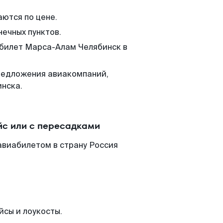
аются по цене.
нечных пунктов.
 билет Марса-Алам Челябинск в
редложения авиакомпаний,
инска.
с или с пересадками
авиабилетом в страну Россия
йсы и лоукосты.