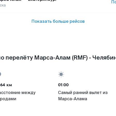
П
ска
Показать больше рейсов
о перелёту Марса-Алам (RMF) - Челябин
964 км
01:00
асстояние между
Самый ранний вылет из
ородами
Марса-Алама