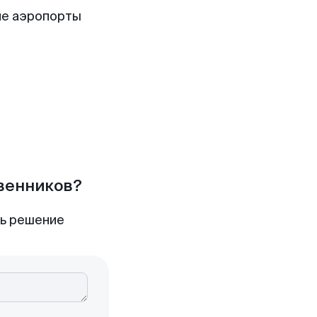
ие аэропорты
твенников?
ть решение