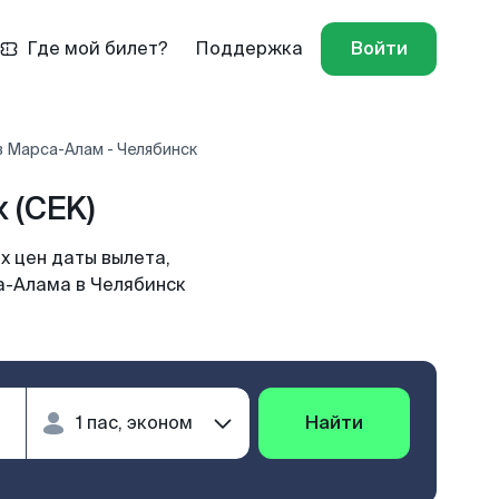
Где мой билет?
Поддержка
Войти
 Марса-Алам - Челябинск
 (CEK)
х цен даты вылета,
а-Алама в Челябинск
Найти