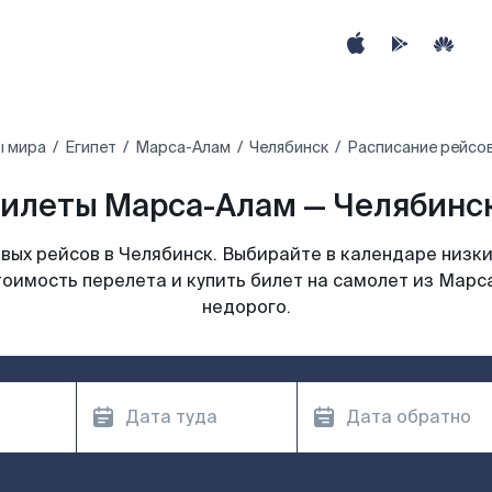
ы мира
Египет‎
Марса-Алам
Челябинск
Расписание рейсов
илеты Марса-Алам — Челябинск
ых рейсов в Челябинск. Выбирайте в календаре низки
тоимость перелета и купить билет на самолет из Марс
недорого.