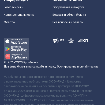
Безопасность
Оформление и покупка
Конфиденциальность
Возврат и обмен билета
Оферта
Все вопросы и ответы
©
2011–2026
Купибилет
Дешёвые билеты на самолёт и поезд, бронирование и онлайн-заказ
Ж/Д билеты предоставляются партнёрами, в том числе
с использованием веб-системы ООО «РЖД – Цифровые
пассажирские решения» на основании договора № ЦПР-1282
от 04.04.2024 заключенного с Поставщиком услуг и Договора
ООО «РЖД-Цифровые пассажирские решения» c АО «ФПК»
№ ФПК-22-316 от 27.12.2022 г. Сайт не является официальным