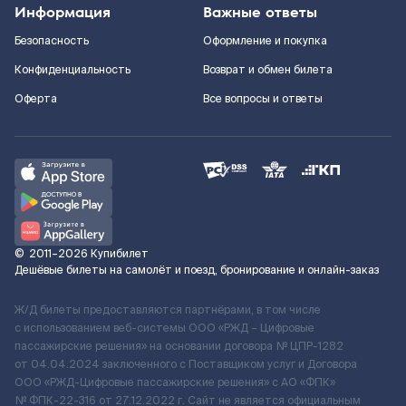
Информация
Важные ответы
Безопасность
Оформление и покупка
Конфиденциальность
Возврат и обмен билета
Оферта
Все вопросы и ответы
©
2011–2026
Купибилет
Дешёвые билеты на самолёт и поезд, бронирование и онлайн-заказ
Ж/Д билеты предоставляются партнёрами, в том числе
с использованием веб-системы ООО «РЖД – Цифровые
пассажирские решения» на основании договора № ЦПР-1282
от 04.04.2024 заключенного с Поставщиком услуг и Договора
ООО «РЖД-Цифровые пассажирские решения» c АО «ФПК»
№ ФПК-22-316 от 27.12.2022 г. Сайт не является официальным