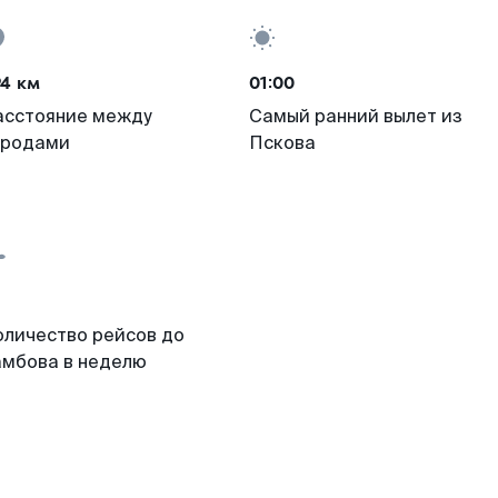
94 км
01:00
асстояние между
Самый ранний вылет из
ородами
Пскова
оличество рейсов до
амбова в неделю