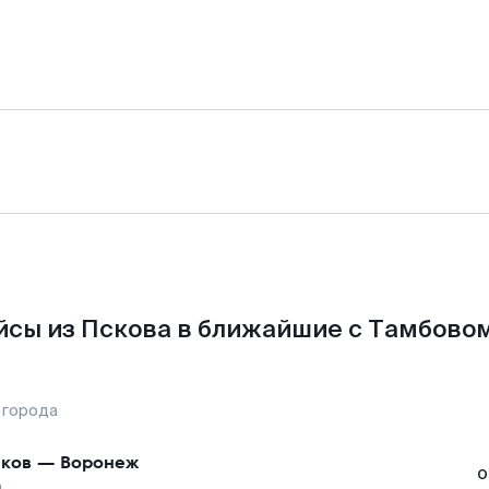
йсы из Пскова в ближайшие с Тамбовом
 города
ков
—
Воронеж
о
а