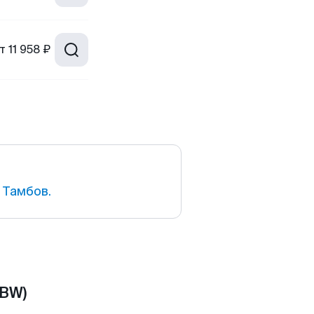
т
11 958 ₽
 Тамбов.
TBW)