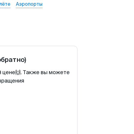
лёте
Аэропорты
обратно)
й цене🙌. Также вы можете
звращения