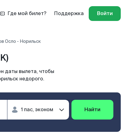
Где мой билет?
Поддержка
Войти
ов Осло - Норильск
K)
н даты вылета, чтобы
орильск недорого.
Найти