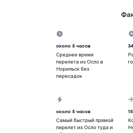
Фак
около 5 часов
3
Среднее время
Р
перелета из Осло в
г
Норильск без
пересадок
около 5 часов
15
Самый быстрый прямой
К
перелет из Осло туда и
Н