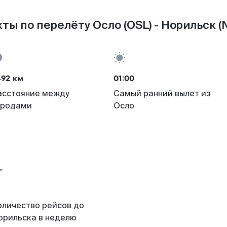
ты по перелёту Осло (OSL) - Норильск (
492 км
01:00
асстояние между
Самый ранний вылет из
ородами
Осло
оличество рейсов до
орильска в неделю