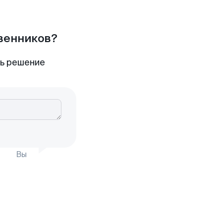
твенников?
ть решение
Вы