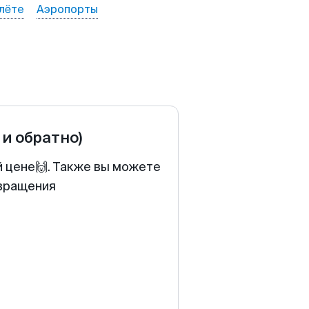
лёте
Аэропорты
 и обратно)
й цене🙌. Также вы можете
звращения